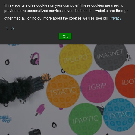
Hyppää
This website stores cookies on your computer. These cookies are used to
provide more personalized services to you, both on this website and through
sisältöön
other media. To find out more about the cookies we use, see our
Privacy
Policy
.
OK