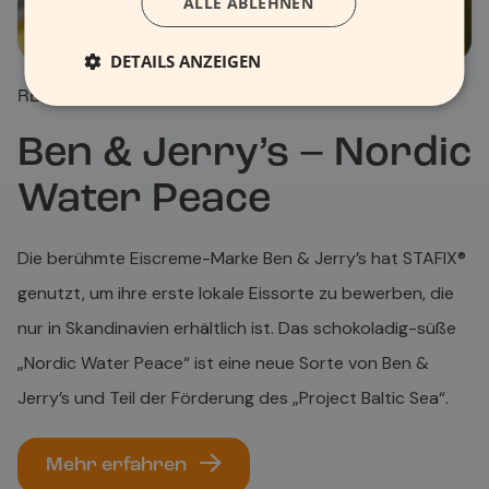
ALLE ABLEHNEN
DETAILS ANZEIGEN
REFERENZEN
Ben & Jerry’s – Nordic
Water Peace
Die berühmte Eiscreme-Marke Ben & Jerry’s hat STAFIX®
genutzt, um ihre erste lokale Eissorte zu bewerben, die
nur in Skandinavien erhältlich ist. Das schokoladig-süße
„Nordic Water Peace“ ist eine neue Sorte von Ben &
Jerry’s und Teil der Förderung des „Project Baltic Sea“.
Mehr erfahren