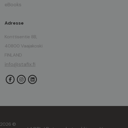
eBooks
Adresse
Konttisentie 8B,
40800 Vaajakoski
FINLAND
info@stafix.fi
2026 ©