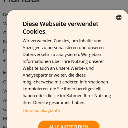
Die optimale Positionierung von statischen
Diese Webseite verwendet
Werbematerialien erfordert ein tiefes Verständnis der
Cookies.
Customer Journey
im Einzelhandel. Verschiedene
FINNISH
Wir verwenden Cookies, um Inhalte und
Bereiche des Geschäfts sprechen unterschiedliche
GERMAN
Anzeigen zu personalisieren und unseren
Phasen des Kaufprozesses an und erfordern
FRENCH
Datenverkehr zu analysieren. Wir geben
entsprechend angepasste Materialien und Botschaften.
Informationen über Ihre Nutzung unserer
ENGLISH
Website auch an unsere Werbe- und
Im Eingangsbereich wirken großformatige Displays als
Analysepartner weiter, die diese
Orientierungshilfe und schaffen die erste emotionale
möglicherweise mit anderen Informationen
kombinieren, die Sie ihnen bereitgestellt
Verbindung zur Marke. Hier sollten statische Materialien
haben oder die sie im Rahmen Ihrer Nutzung
Aufmerksamkeit erzeugen und Neugier wecken. In den
ihrer Dienste gesammelt haben.
Gängen übernehmen kleinere, produktspezifische
Tietosuojakäytäntö
Materialien die Rolle der Information und Überzeugung. Am
ALLE AKZEPTIEREN
Point-of-Sale schließlich sind präzise platzierte