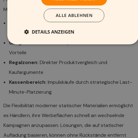
Materialien entscheidend für die finale Kaufentscheidung.
ALLE ABLEHNEN
Eingangsbereich:
Großformatige Kampagnenmotive
DETAILS ANZEIGEN
für Markenwahrnehmung
Gangbereiche:
Produktspezifische Informationen und
Vorteile
Regalzonen:
Direkter Produktvergleich und
Kaufargumente
Kassenbereich:
Impulskäufe durch strategische Last-
Minute-Platzierung
Die Flexibilität moderner statischer Materialien ermöglicht
es Händlern, ihre Werbeflächen schnell an wechselnde
Kampagnen anzupassen. Lösungen, die auf statischer
Aufladung basieren, können ohne Rückstände entfernt