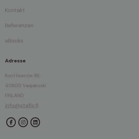
Kontakt
Referenzen
eBooks
Adresse
Konttisentie 8B,
40800 Vaajakoski
FINLAND
info@stafix.fi