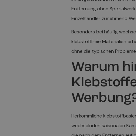
Entfernung ohne Spezialwerkz
Einzelhändler zunehmend Wert
Besonders bei häufig wechs
klebstofffreie Materialien e
ohne die typischen Probleme
Warum hi
Klebstoff
Werbung
Herkömmliche klebstoffbasier
wechselnden saisonalen Kam
die nach dem Entfernen auf 