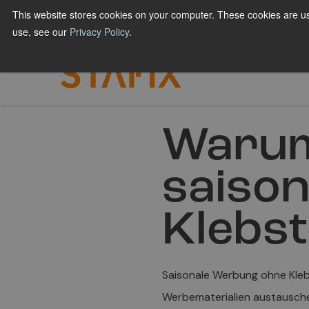
Hyppää
This website stores cookies on your computer. These cookies are us
FÜR DRUCKEREIEN
FÜR MARKEN & GESCHÄ
sisältöön
use, see our
Privacy Policy
.
Warum 
saiso
Klebst
Saisonale Werbung ohne Klebs
Werbematerialien austausche