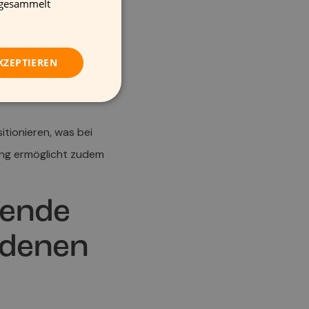
e gesammelt
ENGLISH
KZEPTIEREN
tionieren, was bei
ung ermöglicht zudem
tende
edenen