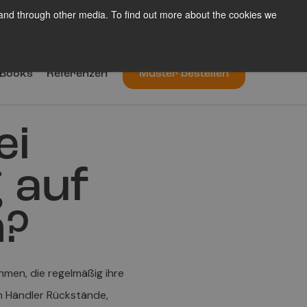
 and through other media. To find out more about the cookies we
Blog
Über uns
Kontakt
De
Books
Referenzen
Muster bestellen
ei
 auf
n?
hmen, die regelmäßig ihre
n Händler Rückstände,