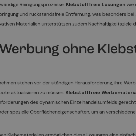
wändige Reinigungsprozesse.
Klebstofffreie Lösungen
wie 
nbringung und rückstandsfreie Entfernung, was besonders bei
vativen Materialien unterstützen zudem Nachhaltigkeitsziele
 Werbung ohne Klebsto
t
ehmen stehen vor der ständigen Herausforderung, ihre Werb
bote aktualisieren zu müssen.
Klebstofffreie Werbemateria
nforderungen des dynamischen Einzelhandelsumfelds gerecht w
oder spezielle Oberflächeneigenschaften, um an verschiedene
en Klebematerialien ermöglichen diese Lösungen eine einfac