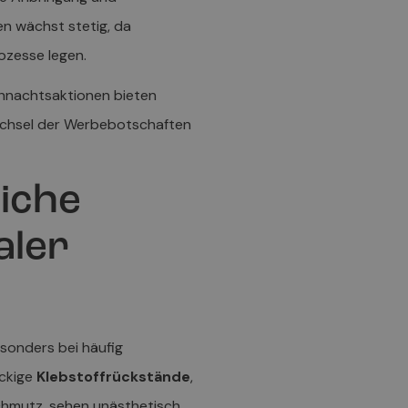
en wächst stetig, da
ozesse legen.
hnachtsaktionen bieten
 Wechsel der Werbebotschaften
iche
aler
sonders bei häufig
äckige
Klebstoffrückstände
,
chmutz, sehen unästhetisch