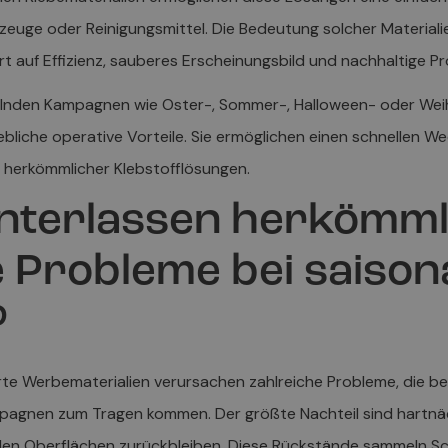
euge oder Reinigungsmittel. Die Bedeutung solcher Materiali
 auf Effizienz, sauberes Erscheinungsbild und nachhaltige Pr
elnden Kampagnen wie Oster-, Sommer-, Halloween- oder Wei
rhebliche operative Vorteile. Sie ermöglichen einen schnellen
 herkömmlicher Klebstofflösungen.
nterlassen herkömml
e Probleme bei saison
?
te Werbematerialien verursachen zahlreiche Probleme, die be
pagnen zum Tragen kommen. Der größte Nachteil sind hartn
den Oberflächen zurückbleiben. Diese Rückstände sammeln S