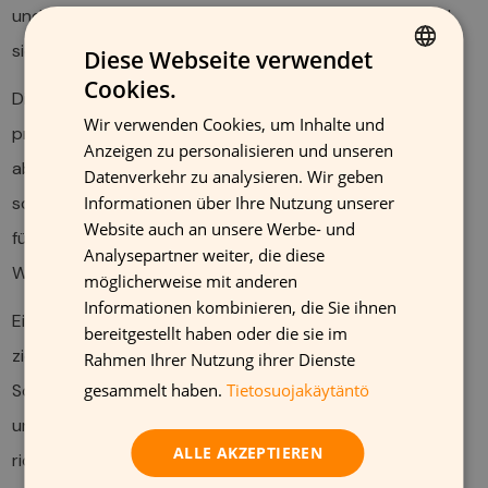
und langfristig zur Umsatzsteigerung beiträgt, während
sie gleichzeitig das professionelle Image stärken.
Diese Webseite verwendet
Cookies.
FINNISH
Die
erhöhte Sichtbarkeit
entsteht durch eine
Wir verwenden Cookies, um Inhalte und
GERMAN
professionelle Gestaltung, die sich von der Umgebung
Anzeigen zu personalisieren und unseren
abhebt. Potenzielle Kunden bemerken Ihr Geschäft
FRENCH
Datenverkehr zu analysieren. Wir geben
schneller und prägen sich den Standort besser ein. Dies
Informationen über Ihre Nutzung unserer
ENGLISH
Website auch an unsere Werbe- und
führt zu mehr spontanen Besuchen und
Analysepartner weiter, die diese
Weiterempfehlungen.
möglicherweise mit anderen
Informationen kombinieren, die Sie ihnen
Eine verbesserte Kundenansprache erfolgt durch
bereitgestellt haben oder die sie im
zielgerichtete visuelle Kommunikation. Gebrandete
Rahmen Ihrer Nutzung ihrer Dienste
Schilder vermitteln sofort, wofür Ihr Unternehmen steht
gesammelt haben.
Tietosuojakäytäntö
und welche Zielgruppe Sie ansprechen. Dies zieht die
ALLE AKZEPTIEREN
richtigen Kunden an und reduziert Streuverluste.