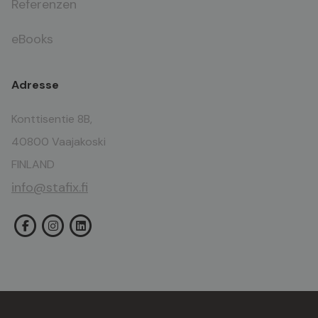
Referenzen
eBooks
Adresse
Konttisentie 8B,
40800 Vaajakoski
FINLAND
info@stafix.fi