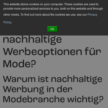
Hyppää
This website stores cookies on your computer. These cookies are used to
provide more personalized services to you, both on this website and through
sisältöön
other media. To find out more about the cookies we use, see our
Privacy
Policy
.
Was sind
OK
nachhaltige
Werbeoptionen für
Mode?
Warum ist nachhaltige
Werbung in der
Modebranche wichtig?