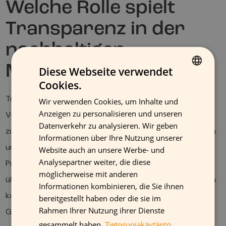
Welche Rolle spielt
Transparenz in der
nachhaltigen
Modewerbung?
Diese Webseite verwendet
Cookies.
FINNISH
Transparenz ist entscheidend, wenn es darum geht, das
Wir verwenden Cookies, um Inhalte und
GERMAN
Anzeigen zu personalisieren und unseren
Vertrauen der Verbraucher in nachhaltige Modewerbung
FRENCH
Datenverkehr zu analysieren. Wir geben
zu gewinnen. Kunden möchten wissen, dass die von ihnen
Informationen über Ihre Nutzung unserer
ENGLISH
unterstützten Marken tatsächlich umweltfreundliche
Website auch an unsere Werbe- und
Analysepartner weiter, die diese
Praktiken verfolgen. Klare und ehrliche Kommunikation
möglicherweise mit anderen
über die Nachhaltigkeitsmaßnahmen eines Unternehmens
Informationen kombinieren, die Sie ihnen
kann das Vertrauen der Kunden stärken und die
bereitgestellt haben oder die sie im
Rahmen Ihrer Nutzung ihrer Dienste
Glaubwürdigkeit der Marke erhöhen.
gesammelt haben.
Tietosuojakäytäntö