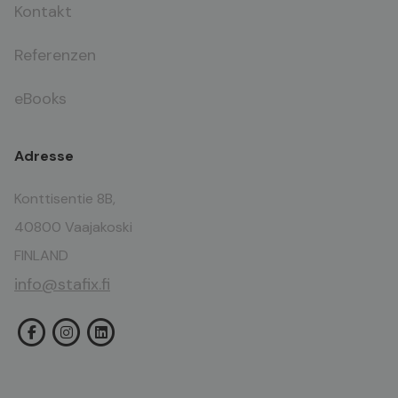
Kontakt
Referenzen
eBooks
Adresse
Konttisentie 8B,
40800 Vaajakoski
FINLAND
info@stafix.fi