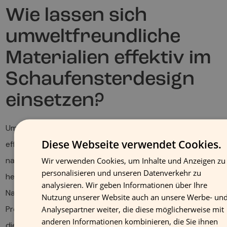
Wie lassen sich
umweltfreundliche
Materialien effektiv im
Schaufensterdesign
einsetzen?
Umweltfreundliche Materialien lassen sich besonders
Diese Webseite verwendet Cookies.
effektiv im Schaufensterdesign einsetzen, wenn ihr
natürlicher Charakter als gestalterisches Element
Wir verwenden Cookies, um Inhalte und Anzeigen zu
FI
personalisieren und unseren Datenverkehr zu
hervorgehoben wird. Die authentische Textur von
G
analysieren. Wir geben Informationen über Ihre
Naturmaterialien oder die klare Ästhetik recycelter
FR
Nutzung unserer Website auch an unsere Werbe- un
Produkte kann zum zentralen Designelement werden und
Analysepartner weiter, die diese möglicherweise mit
EN
anderen Informationen kombinieren, die Sie ihnen
die Nachhaltigkeitsbotschaft des Geschäfts visuell