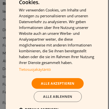
Cookies.
Biomaterialien
hinterlassen nach ihrer Nutzung keine
FINNISH
Wir verwenden Cookies, um Inhalte und
langfristigen Umweltschäden und können kompostiert
GERMAN
Anzeigen zu personalisieren und unseren
oder recycelt werden.
FRENCH
Datenverkehr zu analysieren. Wir geben
Informationen über Ihre Nutzung unserer
ENGLISH
Die neue Generation dieser Materialien überzeugt durch
Website auch an unsere Werbe- und
verbesserte Eigenschaften wie Wetterfestigkeit,
Analysepartner weiter, die diese
möglicherweise mit anderen Informationen
Formstabilität und Bedruckbarkeit. Innovative
kombinieren, die Sie ihnen bereitgestellt
Materialmischungen aus Pilzmyzel, Zellulose oder
haben oder die sie im Rahmen Ihrer Nutzung
Alginaten eignen sich hervorragend für dreidimensionale
ihrer Dienste gesammelt haben.
Dekorationselemente und Displays. Besonders
Tietosuojakäytäntö
beeindruckend sind Materialien, die zusätzliche
ALLE AKZEPTIEREN
Funktionen erfüllen, etwa durch natürliche Duftstoffe oder
Feuchtigkeitsregulation.
ALLE ABLEHNEN
Für Einzelhändler bieten biologisch abbaubare Materialien