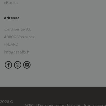
eBooks
Adresse
Konttisentie 8B,
40800 Vaajakoski
FINLAND
info@stafix.fi
2026 ©
AGB’s
Datenschutzerklärung
Impressum
|
|
|