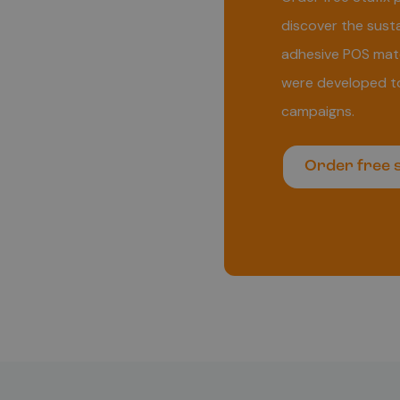
discover the susta
adhesive POS mate
were developed t
campaigns.
Order free