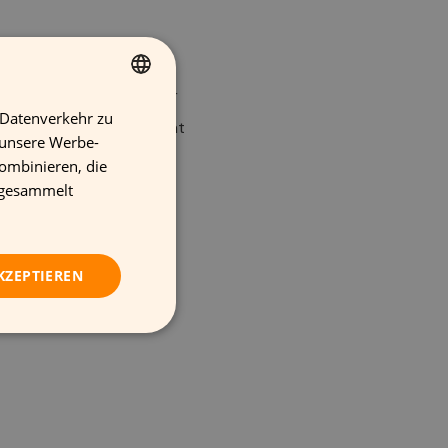
unter und lernen Sie mehr
 Datenverkehr zu
FINNISH
machen kann, um effizient
 unsere Werbe-
GERMAN
ombinieren, die
FRENCH
e gesammelt
ENGLISH
KZEPTIEREN