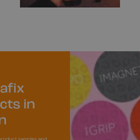
afix
cts in
n
 product samples and