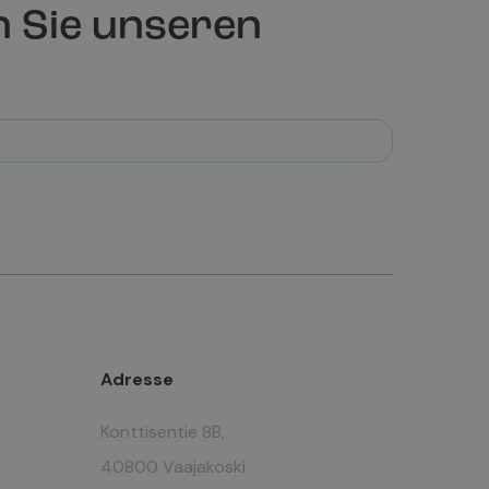
 Sie unseren
Adresse
Konttisentie 8B,
40800 Vaajakoski