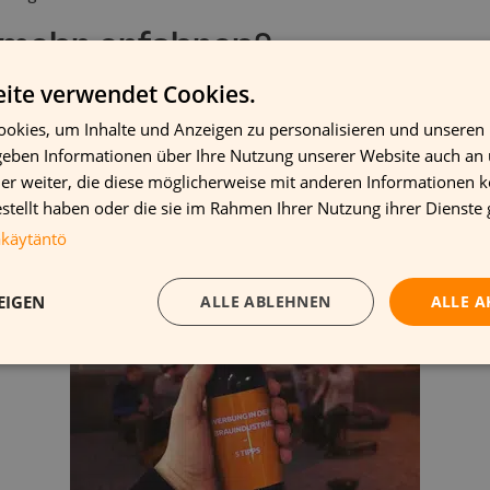
 mehr erfahren?
ite verwendet Cookies.
Werbung in der Brauindustrie – 5 Tipps
es E-Book „
“ her
okies, um Inhalte und Anzeigen zu personalisieren und unseren
thoden und Lösungen welche sich die Brauindustrie zu eigen 
 geben Informationen über Ihre Nutzung unserer Website auch an
m POS zu werben.
er weiter, die diese möglicherweise mit anderen Informationen k
estellt haben oder die sie im Rahmen Ihrer Nutzung ihrer Dienst
akäytäntö
EIGEN
ALLE ABLEHNEN
ALLE A