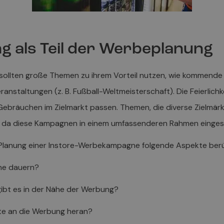
 als Teil der Werbeplanung
llten große Themen zu ihrem Vorteil nutzen, wie kommende Fei
nstaltungen (z. B. Fußball-Weltmeisterschaft). Die Feierlich
 Gebräuchen im Zielmarkt passen. Themen, die diverse Zielmär
, da diese Kampagnen in einem umfassenderen Rahmen einge
er Planung einer Instore-Werbekampagne folgende Aspekte ber
gne dauern?
gibt es in der Nähe der Werbung?
te an die Werbung heran?