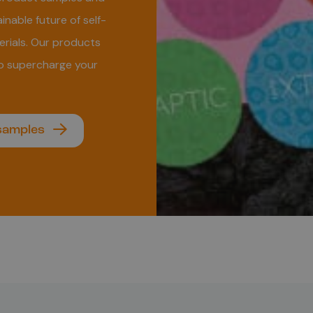
inable future of self-
rials. Our products
o supercharge your
 samples