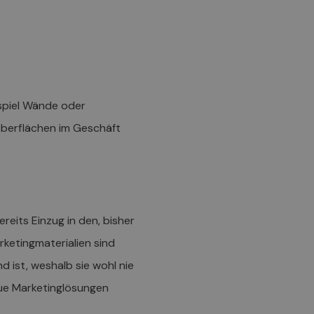
ispiel Wände oder
Oberflächen im Geschäft
eits Einzug in den, bisher
ketingmaterialien sind
 ist, weshalb sie wohl nie
eue Marketinglösungen