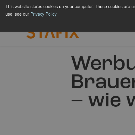
Hyppää
This website stores cookies on your computer. These cookies are us
FÜR DRUCKEREIEN
FÜR MARKEN & GESCHÄ
sisältöön
use, see our
Privacy Policy
.
Werbu
Braue
– wie 