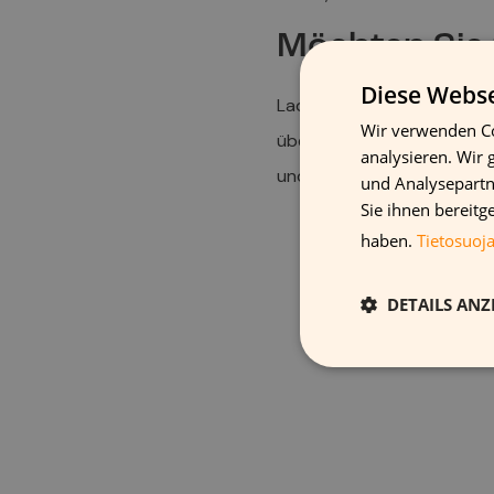
Möchten Sie
Diese Webse
Laden Sie unser kostenfrei
Wir verwenden Co
über die verschiedenen Me
analysieren. Wir
und verantwortungsvoll a
und Analysepartn
Sie ihnen bereitg
haben.
Tietosuoj
DETAILS ANZ