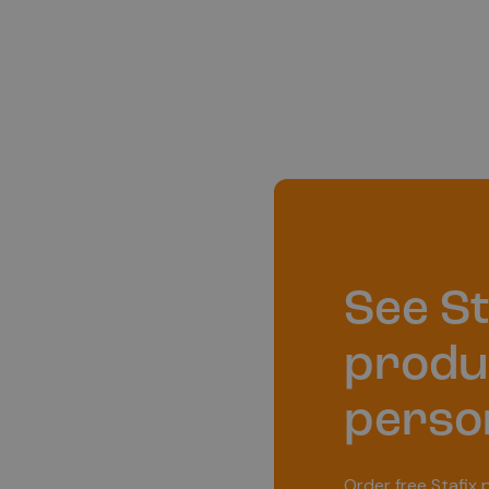
See St
produ
perso
Order free Stafix