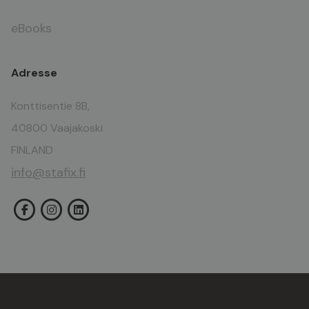
eBooks
Adresse
Konttisentie 8B,
40800 Vaajakoski
FINLAND
info@stafix.fi