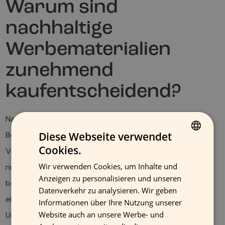
Warum sind
nachhaltige
Werbematerialien
zunehmend
kaufentscheidend?
Nachhaltige Werbematerialien gewinnen rapide an
Bedeutung, da das
Diese Webseite verwendet
Umweltbewusstsein
der
Cookies.
Verbraucher stetig wächst. Kunden achten heute nicht
FINNISH
Wir verwenden Cookies, um Inhalte und
nur auf die Nachhaltigkeit der Produkte selbst, sondern
GERMAN
Anzeigen zu personalisieren und unseren
bewerten zunehmend das gesamte Markenauftreten –
FRENCH
Datenverkehr zu analysieren. Wir geben
einschließlich der verwendeten Werbemittel.
Informationen über Ihre Nutzung unserer
ENGLISH
Website auch an unsere Werbe- und
Unternehmen, die auf umweltfreundliche Materialien