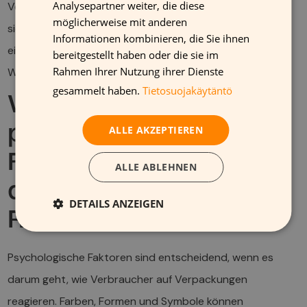
Analysepartner weiter, die diese
Verbraucher fühlen sich durch solche Informationen
möglicherweise mit anderen
sicherer in ihrer Kaufentscheidung und sind eher bereit,
Informationen kombinieren, die Sie ihnen
einen höheren Preis für ein Produkt zu zahlen, das ihren
bereitgestellt haben oder die sie im
Rahmen Ihrer Nutzung ihrer Dienste
Werten entspricht.
gesammelt haben.
Tietosuojakäytäntö
Welche
psychologischen
ALLE AKZEPTIEREN
Faktoren spielen bei
ALLE ABLEHNEN
der Verpackung eine
DETAILS ANZEIGEN
Rolle?
Psychologische Faktoren sind entscheidend, wenn es
darum geht, wie Verbraucher auf Verpackungen
reagieren. Farben, Formen und Symbole können