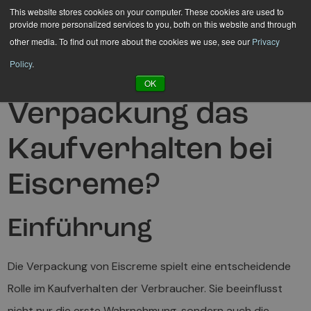
Hyppää
This website stores cookies on your computer. These cookies are used to
provide more personalized services to you, both on this website and through
sisältöön
other media. To find out more about the cookies we use, see our
Privacy
Policy
.
Wie beeinflusst die
OK
Verpackung das
Kaufverhalten bei
Eiscreme?
Einführung
Die Verpackung von Eiscreme spielt eine entscheidende
Rolle im Kaufverhalten der Verbraucher. Sie beeinflusst
nicht nur die erste Wahrnehmung, sondern auch die