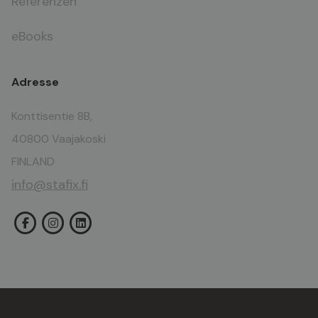
Referenzen
eBooks
Adresse
Konttisentie 8B,
40800 Vaajakoski
FINLAND
info@stafix.fi