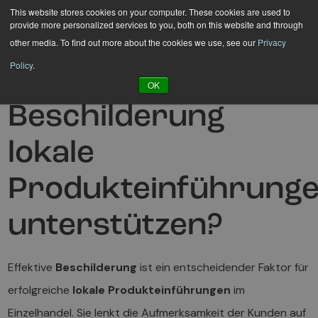
Hyppää
This website stores cookies on your computer. These cookies are used to
provide more personalized services to you, both on this website and through
sisältöön
other media. To find out more about the cookies we use, see our
Privacy
Policy
.
Wie kann
OK
Beschilderung
lokale
Produkteinführung
unterstützen?
Effektive
Beschilderung
ist ein entscheidender Faktor für
erfolgreiche
lokale Produkteinführungen
im
Einzelhandel. Sie lenkt die Aufmerksamkeit der Kunden auf