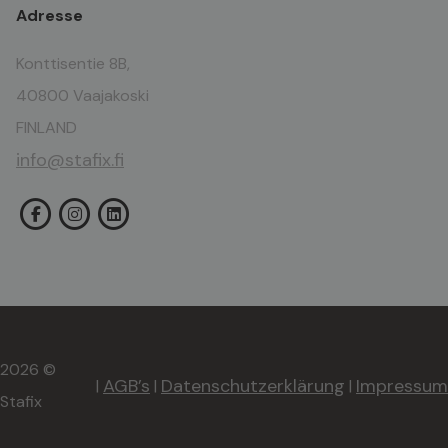
Adresse
Konttisentie 8B,
40800 Vaajakoski
FINLAND
info@stafix.fi
2026 ©
AGB’s
Datenschutzerklärung
Impressum
|
|
|
Stafix