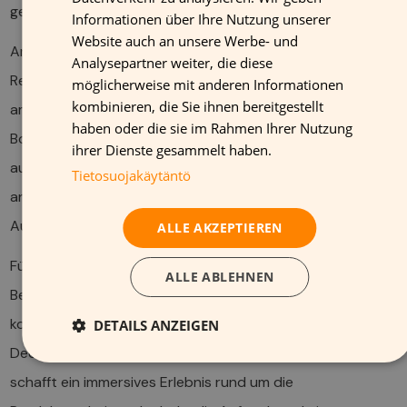
gewährleisten dabei Sicherheit und Langlebigkeit.
Informationen über Ihre Nutzung unserer
ENGLISH
Website auch an unsere Werbe- und
An Regalen kommen kleinere Formate wie Wobbler,
Analysepartner weiter, die diese
Regalstopper oder Preisschilder zum Einsatz, die direkt
möglicherweise mit anderen Informationen
kombinieren, die Sie ihnen bereitgestellt
am Point-of-Decision wirken. Diese sollten prägnante
haben oder die sie im Rahmen Ihrer Nutzung
Botschaften vermitteln und die Vorteile neuer Produkte
ihrer Dienste gesammelt haben.
auf einen Blick kommunizieren. Flexible, leicht
Tietosuojakäytäntö
anzubringende Materialien erleichtern hier den häufigen
Austausch.
ALLE AKZEPTIEREN
Für spezielle Aktionsflächen empfehlen sich umfassende
ALLE ABLEHNEN
Beschilderungskonzepte, die verschiedene Elemente
kombinieren – von Bodengrafiken über Displays bis hin zu
DETAILS ANZEIGEN
Deckenhängern. Diese mehrdimensionale Ansprache
schafft ein immersives Erlebnis rund um die