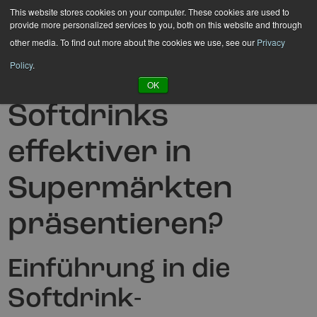
Hyppää
This website stores cookies on your computer. These cookies are used to
provide more personalized services to you, both on this website and through
sisältöön
other media. To find out more about the cookies we use, see our
Privacy
Policy
.
Wie kann man
OK
Softdrinks
effektiver in
Supermärkten
präsentieren?
Einführung in die
Softdrink-