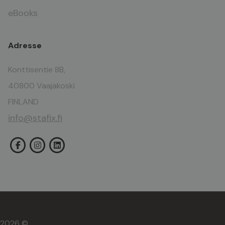
eBooks
Adresse
Konttisentie 8B,
40800 Vaajakoski
FINLAND
info@stafix.fi
2026 ©