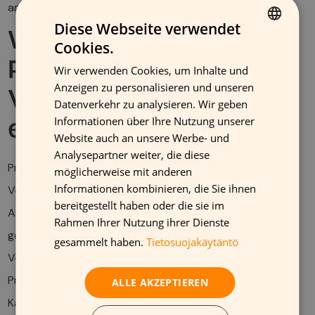
anpassen, um den Umsatz zu maximieren.
Diese Webseite verwendet
Wie können
Cookies.
FINNISH
Promotionen und
Wir verwenden Cookies, um Inhalte und
GERMAN
Anzeigen zu personalisieren und unseren
Verkostungen
FRENCH
Datenverkehr zu analysieren. Wir geben
Informationen über Ihre Nutzung unserer
ENGLISH
eingesetzt werden?
Website auch an unsere Werbe- und
Analysepartner weiter, die diese
Promotionen und Verkostungen sind effektive Mittel zur
möglicherweise mit anderen
Informationen kombinieren, die Sie ihnen
Verkaufsförderung von Softdrinks. Durch gezielte
bereitgestellt haben oder die sie im
Aktionen können Produkte in den Fokus der Kunden
Rahmen Ihrer Nutzung ihrer Dienste
gerückt und deren Bekanntheit gesteigert werden.
gesammelt haben.
Tietosuojakäytäntö
Verkostungen bieten den Kunden die Möglichkeit, neue
Produkte direkt zu erleben und zu probieren, was die
ALLE AKZEPTIEREN
Kaufbereitschaft erhöhen kann.