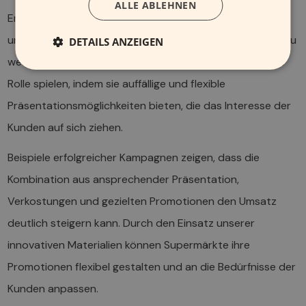
ALLE ABLEHNEN
Erfolgreiche Promotionen nutzen oft kreative Ansätze
und interaktive Elemente, um das Interesse der Kunden zu
DETAILS ANZEIGEN
wecken. Hierbei können unsere Materialien eine wichtige
Rolle spielen, indem sie auffällige und flexible
Präsentationsmöglichkeiten bieten, die das Interesse der
Kunden auf sich ziehen.
Beispiele erfolgreicher Kampagnen zeigen, dass die
Kombination aus ansprechender Präsentation,
Verkostungen und gezielten Promotionen den Umsatz
deutlich steigern kann. Durch den Einsatz unserer
innovativen Materialien können Supermärkte ihre
Promotionen flexibel gestalten und an die Bedürfnisse der
Kunden anpassen.