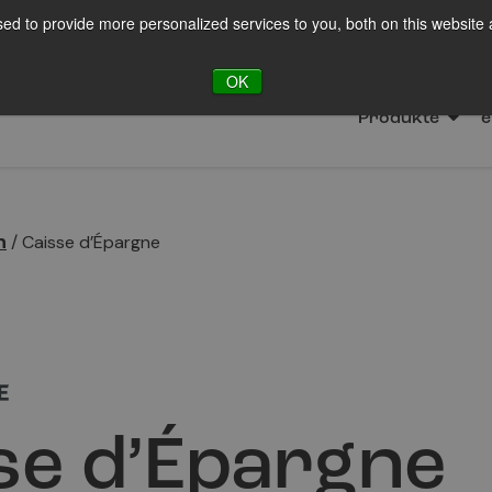
ed to provide more personalized services to you, both on this website
FTE
OK
Produkte
e
n
/
Caisse d’Épargne
se d’Épargne