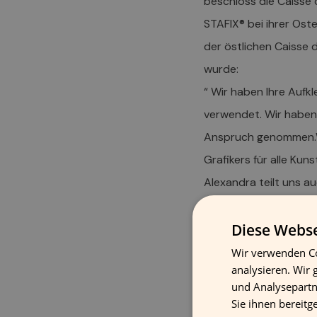
beschloss die Caisse 
STAFIX® bei ihrer Ost
der östlichen Caisse 
wurde:
“ Wir haben Ihre Aufkl
verwendet. Wir haben 
Anspruch genommen.Wir
Grafikers für alle Kun
Alexandra teilt uns au
„Wir haben uns für Ihr
und keine Rückstände
Diese Webse
und sehr negative Rüc
Wir verwenden Co
analysieren. Wir
verschiedenen Oberfl
und Analysepartn
wieder repositionierba
Sie ihnen bereitg