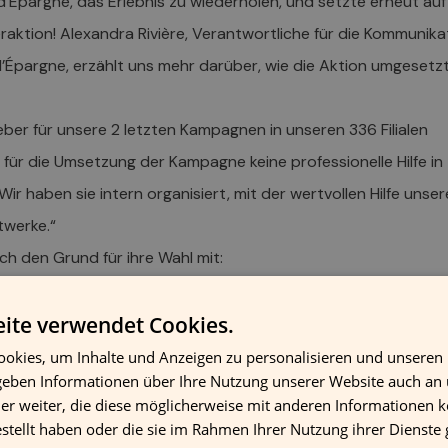
d’Épargne, das Erlebnis zu wiederholen, und setzte erneut auf
eraktion! Alexandra Rivière, Verantwortliche für die Kommunika
d’Épargne, erzählt uns mehr darüber, wie die Aktion umgesetz
eber für unsere 2 letzten Kampagnen in unseren 336 Filialen
für die Umsetzung der Kampagne keine professionelle Hilfe in
 haben sie intern organisiert, mit der wertvollen Hilfe unser
stwerke.“
ch den Grund für ihre Wahl mit:
e Aufkleber entschieden, weil sie sehr leicht zu entfernen sind
 hinterlassen (wir haben bereits schlechte Erfahrungen gema
ite verwendet Cookies.
kmeldungen von unseren Filialen erhalten). Sie können auf
okies, um Inhalte und Anzeigen zu personalisieren und unseren
 geben Informationen über Ihre Nutzung unserer Website auch an
ächen verwendet werden (Fenster, Wände, Büromöbel) und s
er weiter, die diese möglicherweise mit anderen Informationen k
r. Außerdem können wir jedes Bild und alle Formen, die wir
estellt haben oder die sie im Rahmen Ihrer Nutzung ihrer Dienst