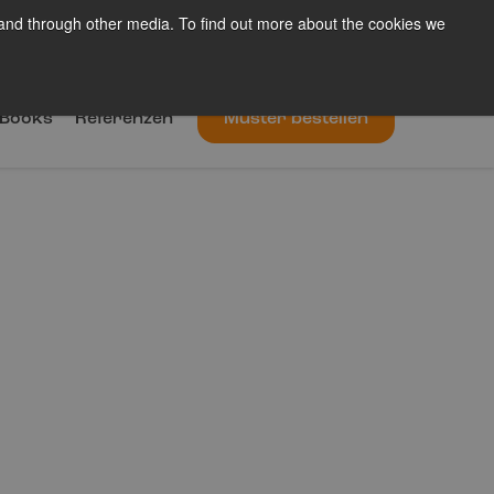
 and through other media. To find out more about the cookies we
Blog
Über uns
Kontakt
De
Books
Referenzen
Muster bestellen