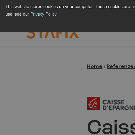
Hyppää
This website stores cookies on your computer. These cookies are us
FÜR DRUCKEREIEN
FÜR MARKEN & GESCHÄ
sisältöön
use, see our
Privacy Policy
.
Home
Referenze
/
Cais