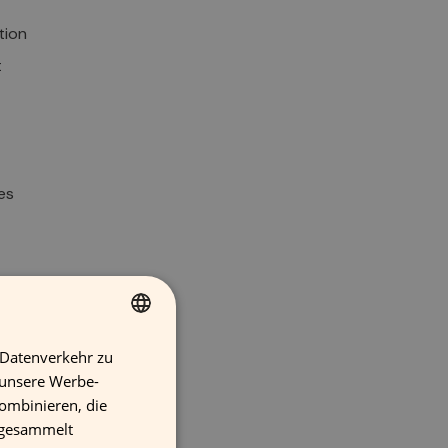
tion
t
es
cht
 Datenverkehr zu
FINNISH
 unsere Werbe-
ind
GERMAN
ombinieren, die
FRENCH
e gesammelt