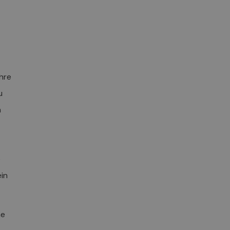
hre
u
n
e
in
ne