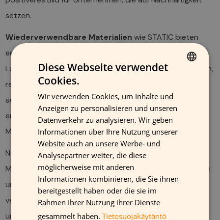
setzen.
Wiederverwendbare Materialien
wie STATIC bieten
erhebliche Kosteneinsparungen über den gesamten
Diese Webseite verwendet
Lebenszyklus. Da sie mehrfach eingesetzt werden können,
Cookies.
FINNISH
reduzieren sie den Bedarf an Neuproduktionen und
Wir verwenden Cookies, um Inhalte und
GERMAN
senken die Gesamtkosten pro Nutzung. Gleichzeitig
Anzeigen zu personalisieren und unseren
entfallen Entsorgungskosten, die bei herkömmlichen
FRENCH
Datenverkehr zu analysieren. Wir geben
Materialien anfallen.
Informationen über Ihre Nutzung unserer
ENGLISH
Website auch an unsere Werbe- und
Nachhaltige Druckmaterialien eröffnen neue
Analysepartner weiter, die diese
möglicherweise mit anderen
Marktsegmente und Kundengruppen. Immer mehr Marken
Informationen kombinieren, die Sie ihnen
und Einzelhändler haben sich zu Nachhaltigkeitszielen
bereitgestellt haben oder die sie im
verpflichtet und suchen aktiv nach Partnern, die
Rahmen Ihrer Nutzung ihrer Dienste
umweltfreundliche Lösungen anbieten.
gesammelt haben.
Tietosuojakäytäntö